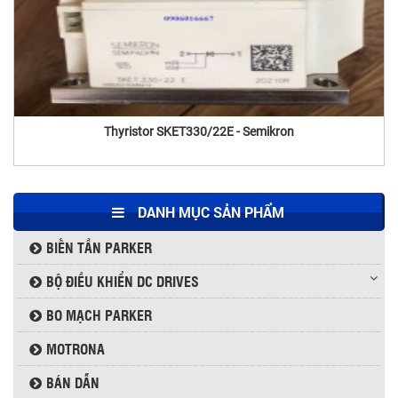
Thyristor Powerex USA LD431650
Thyristor SKET330/22E - Semikron
DANH MỤC SẢN PHẨM
BIẾN TẦN PARKER
BỘ ĐIỀU KHIỂN DC DRIVES
BO MẠCH PARKER
MOTRONA
BÁN DẪN