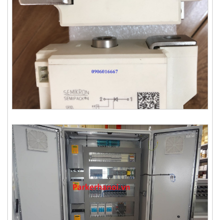
Thyristor SKET330/22E - Semikron