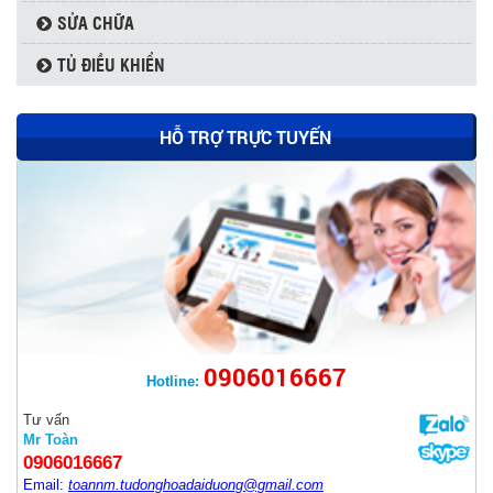
SỬA CHỮA
TỦ ĐIỀU KHIỂN
HỖ TRỢ TRỰC TUYẾN
0906016667
Hotline:
THYRISTOR SKKT500/16E - SEMIKRON
Tư vấn
Mr Toàn
0906016667
Email:
toannm.tudonghoadaiduong@gmail.com