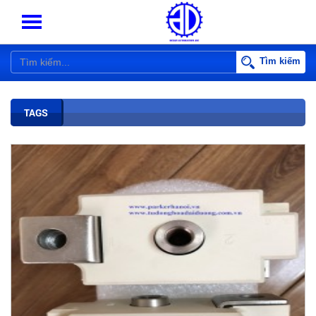
Tìm kiếm
TAGS
BIẾN TẦN PARKER AC10