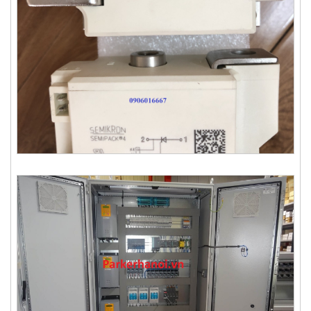
Thyristor SKET330/22E - Semikron