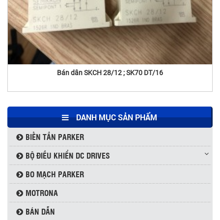
Thyristor Powerex USA LD431650
Bán dẫn SKCH 28/12 ; SK70 DT/16
DANH MỤC SẢN PHẨM
BIẾN TẦN PARKER
BỘ ĐIỀU KHIỂN DC DRIVES
BO MẠCH PARKER
MOTRONA
BÁN DẪN