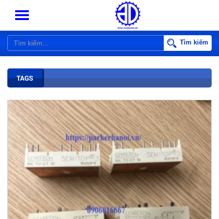
Tìm kiếm
TAGS
BIẾN TẦN PARKER AC10