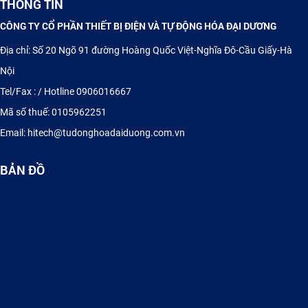
THÔNG TIN
CÔNG TY CỔ PHẦN THIẾT BỊ ĐIỆN VÀ TỰ ĐỘNG HÓA ĐẠI DƯƠNG
Địa chỉ: Số 20 Ngõ 91 đường Hoàng Quốc Việt-Nghĩa Đô-Cầu Giấy-Hà
Nội
Tel/Fax : / Hotline 0906016667
Mã số thuế: 0105962251
TỦ ĐIỆN ĐIỀU KHIỂN PLC - HMI
Email: hitech@tudonghoadaiduong.com.vn
BẢN ĐỒ
Cung cấp Thyristor, Diode, IGBT Semikron, Sanrex, Eupec