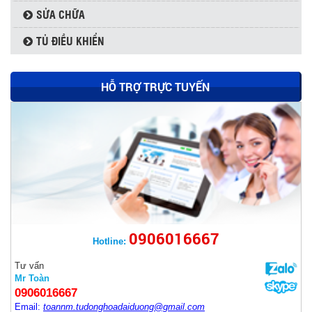
SỬA CHỮA
TỦ ĐIỀU KHIỂN
HỖ TRỢ TRỰC TUYẾN
0906016667
Hotline:
THYRISTOR SKKT500/16E - SEMIKRON
Tư vấn
Mr Toàn
0906016667
Email:
toannm.tudonghoadaiduong@gmail.com