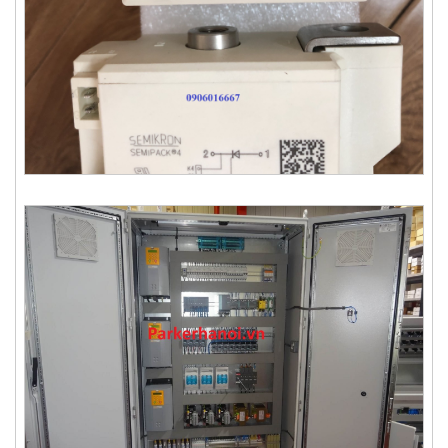
Thyristor SKET330/22E - Semikron