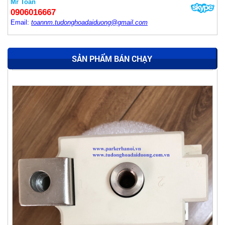
Mr Toàn
0906016667
Email:
toannm.tudonghoadaiduong@gmail.com
SẢN PHẨM BÁN CHẠY