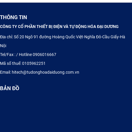
THÔNG TIN
CÔNG TY CỔ PHẦN THIẾT BỊ ĐIỆN VÀ TỰ ĐỘNG HÓA ĐẠI DƯƠNG
Địa chỉ: Số 20 Ngõ 91 đường Hoàng Quốc Việt-Nghĩa Đô-Cầu Giấy-Hà
Nội
Tel/Fax : / Hotline 0906016667
Mã số thuế: 0105962251
TỦ ĐIỆN ĐIỀU KHIỂN PLC - HMI
Email: hitech@tudonghoadaiduong.com.vn
BẢN ĐỒ