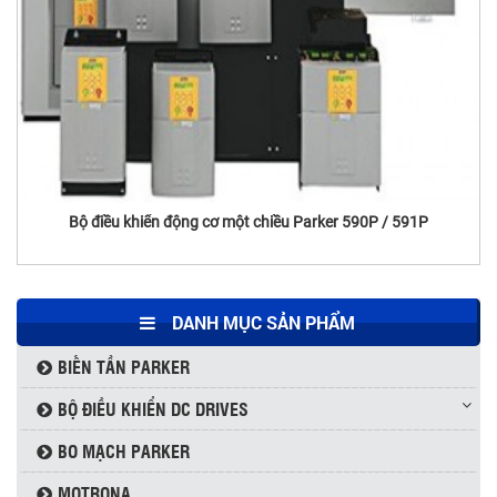
BIẾN TẦN PARKER AC10
Thyristor Powerex USA LD431650
Bộ điều khiển động cơ một chiều Parker 590P / 591P
DANH MỤC SẢN PHẨM
BIẾN TẦN PARKER
BỘ ĐIỀU KHIỂN DC DRIVES
BO MẠCH PARKER
MOTRONA