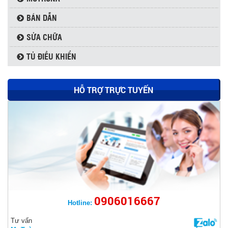
BÁN DẪN
SỬA CHỮA
TỦ ĐIỀU KHIỂN
HỖ TRỢ TRỰC TUYẾN
0906016667
Hotline:
THYRISTOR SKKT500/16E - SEMIKRON
Tư vấn