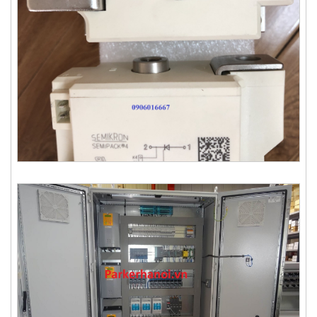
Thyristor SKET330/22E - Semikron