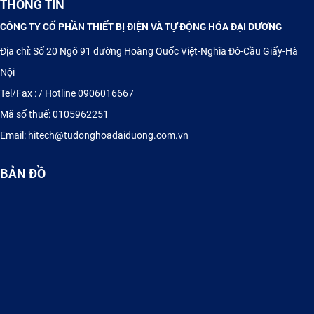
THÔNG TIN
CÔNG TY CỔ PHẦN THIẾT BỊ ĐIỆN VÀ TỰ ĐỘNG HÓA ĐẠI DƯƠNG
Địa chỉ: Số 20 Ngõ 91 đường Hoàng Quốc Việt-Nghĩa Đô-Cầu Giấy-Hà
Nội
Tel/Fax : / Hotline 0906016667
Mã số thuế: 0105962251
Email: hitech@tudonghoadaiduong.com.vn
TỦ ĐIỆN ĐIỀU KHIỂN PLC - HMI
BẢN ĐỒ
Cung cấp Thyristor, Diode, IGBT Semikron, Sanrex, Eupec