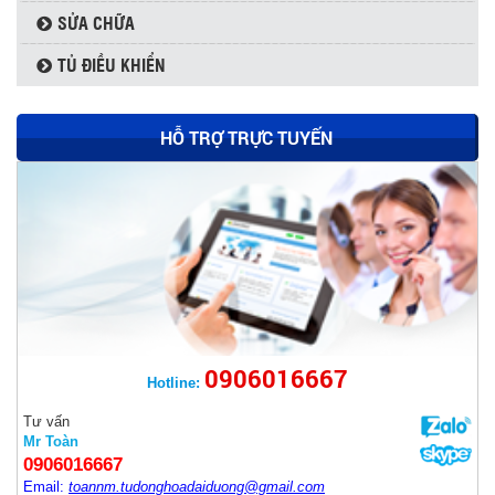
SỬA CHỮA
TỦ ĐIỀU KHIỂN
HỖ TRỢ TRỰC TUYẾN
0906016667
Hotline:
Tư vấn
THYRISTOR SKKT500/16E - SEMIKRON
Mr Toàn
0906016667
Email:
toannm.tudonghoadaiduong@gmail.com