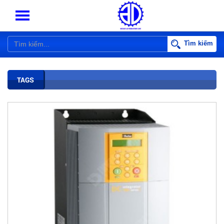
Tìm kiếm
TAGS
BIẾN TẦN PARKER AC10