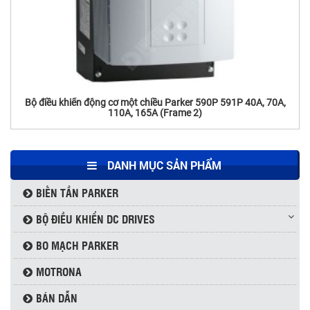
Thyristor Powerex USA LD431650
Bộ điều khiển động cơ một chiều Parker 590P 591P 40A, 70A,
110A, 165A (Frame 2)
DANH MỤC SẢN PHẨM
BIẾN TẦN PARKER
BỘ ĐIỀU KHIỂN DC DRIVES
BO MẠCH PARKER
MOTRONA
BÁN DẪN