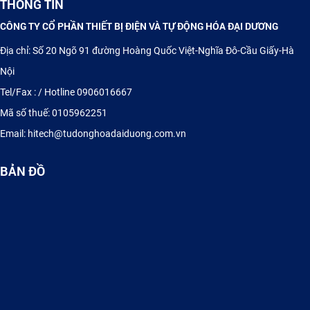
THÔNG TIN
CÔNG TY CỔ PHẦN THIẾT BỊ ĐIỆN VÀ TỰ ĐỘNG HÓA ĐẠI DƯƠNG
Địa chỉ: Số 20 Ngõ 91 đường Hoàng Quốc Việt-Nghĩa Đô-Cầu Giấy-Hà
Nội
Tel/Fax : / Hotline 0906016667
Mã số thuế: 0105962251
Email: hitech@tudonghoadaiduong.com.vn
TỦ ĐIỆN ĐIỀU KHIỂN PLC - HMI
BẢN ĐỒ
Cung cấp Thyristor, Diode, IGBT Semikron, Sanrex, Eupec