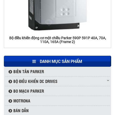
Thyristor Powerex USA LD431650
Bộ điều khiển động cơ một chiều Parker 590P 591P 40A, 70A,
110A, 165A (Frame 2)
DANH MỤC SẢN PHẨM
BIẾN TẦN PARKER
BỘ ĐIỀU KHIỂN DC DRIVES
BO MẠCH PARKER
MOTRONA
BÁN DẪN