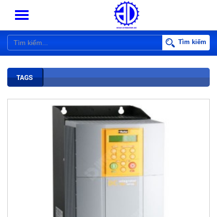
Tìm kiếm
TAGS
BIẾN TẦN PARKER AC10