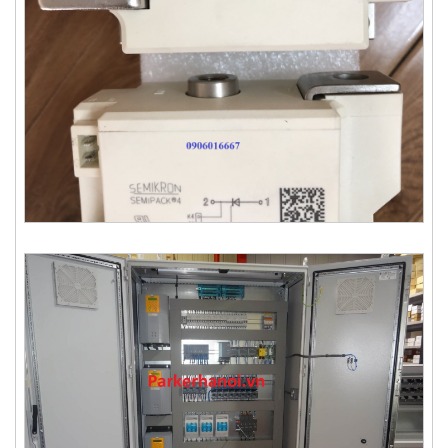
Thyristor SKET330/22E - Semikron