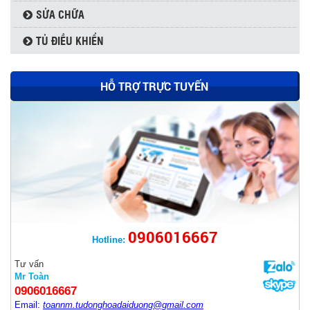
SỬA CHỮA
TỦ ĐIỀU KHIỂN
HỖ TRỢ TRỰC TUYẾN
0906016667
Hotline:
Tư vấn
THYRISTOR SKKT500/16E - SEMIKRON
Mr Toàn
0906016667
Email:
toannm.tudonghoadaiduong@gmail.com